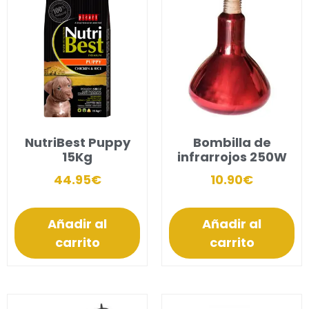
NutriBest Puppy
Bombilla de
15Kg
infrarrojos 250W
44.95
€
10.90
€
Añadir al
Añadir al
carrito
carrito